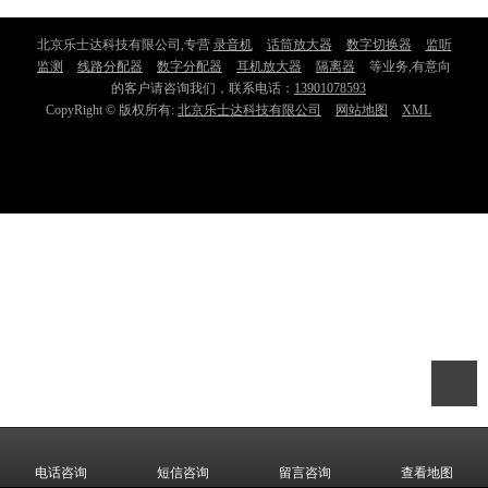
北京乐士达科技有限公司,专营
录音机
话筒放大器
数字切换器
监听
监测
线路分配器
数字分配器
耳机放大器
隔离器
等业务,有意向
的客户请咨询我们，联系电话：
13901078593
CopyRight © 版权所有:
北京乐士达科技有限公司
网站地图
XML
电话咨询
短信咨询
留言咨询
查看地图