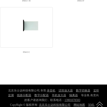
DS413 -45
DS413 F
DS413 C
北京乐士达科技有限公司,专营
录音机
话筒放大器
数字切换器
监听
监测
线路分配器
数字分配器
耳机放大器
隔离器
等业务,有意向
的客户请咨询我们，联系电话：
13901078593
CopyRight © 版权所有:
北京乐士达科技有限公司
网站地图
XML