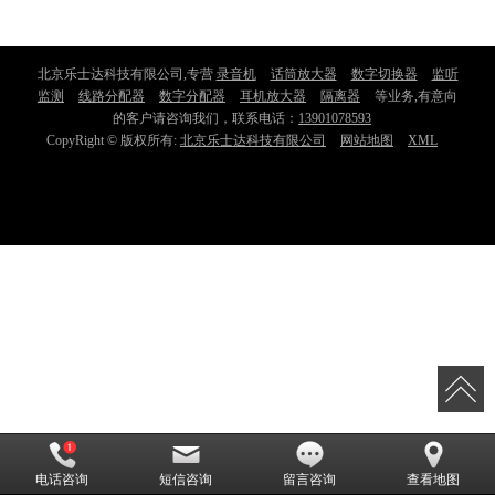
北京乐士达科技有限公司,专营
录音机
话筒放大器
数字切换器
监听
监测
线路分配器
数字分配器
耳机放大器
隔离器
等业务,有意向
的客户请咨询我们，联系电话：
13901078593
CopyRight © 版权所有:
北京乐士达科技有限公司
网站地图
XML
电话咨询
短信咨询
留言咨询
查看地图