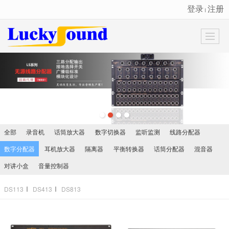
登录
注册
丨
很遗憾，因您的浏览器版本过低导致无法获得最佳浏览体验，推荐下载安装谷歌浏览器！
全部
录音机
话筒放大器
数字切换器
监听监测
线路分配器
数字分配器
耳机放大器
隔离器
平衡转换器
话筒分配器
混音器
对讲小盒
音量控制器
DS113
DS413
DS813