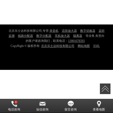
北京乐士达科技有限公司,专营
录音机
话筒放大器
数字切换器
监听
监测
线路分配器
数字分配器
耳机放大器
隔离器
等业务,有意向
的客户请咨询我们，联系电话：
13901078593
CopyRight © 版权所有:
北京乐士达科技有限公司
网站地图
XML
电话咨询
短信咨询
留言咨询
查看地图