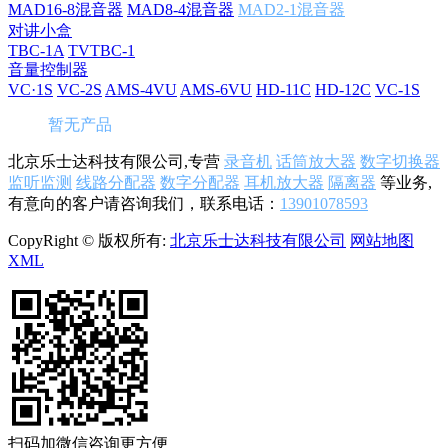
MAD16-8混音器
MAD8-4混音器
MAD2-1混音器
对讲小盒
TBC-1A
TVTBC-1
音量控制器
VC·1S
VC-2S
AMS-4VU
AMS-6VU
HD-11C
HD-12C
VC-1S
暂无产品
北京乐士达科技有限公司,专营
录音机
话筒放大器
数字切换器
监听监测
线路分配器
数字分配器
耳机放大器
隔离器
等业务,
有意向的客户请咨询我们，联系电话：
13901078593
CopyRight © 版权所有:
北京乐士达科技有限公司
网站地图
XML
扫码加微信咨询更方便