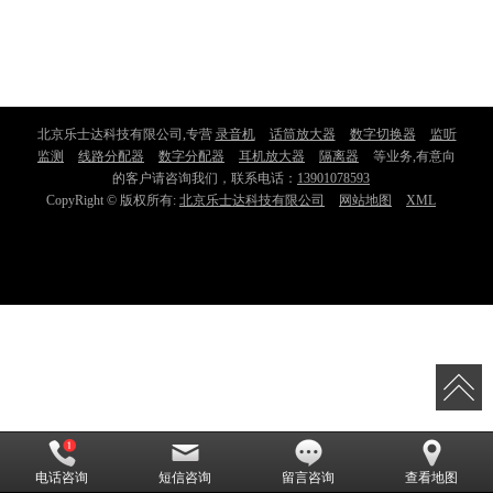
北京乐士达科技有限公司,专营
录音机
话筒放大器
数字切换器
监听
监测
线路分配器
数字分配器
耳机放大器
隔离器
等业务,有意向
的客户请咨询我们，联系电话：
13901078593
CopyRight © 版权所有:
北京乐士达科技有限公司
网站地图
XML
电话咨询
短信咨询
留言咨询
查看地图