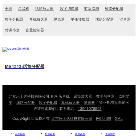
全部
录音机
话筒放大器
数字切换器
监听监测
线路分配器
数字分配器
耳机放大器
隔离器
平衡转换器
话筒分配器
混音器
对讲小盒
音量控制器
MS1213i话筒分配器
北京乐士达科技有限公司,专营
录音机
话筒放大器
数字切换器
监听监
测
线路分配器
数字分配器
耳机放大器
隔离器
等业务,有意向的客
户请咨询我们，联系电话：
13901078593
CopyRight © 版权所有:
北京乐士达科技有限公司
网站地图
XML
电话咨询
短信咨询
留言咨询
查看地图