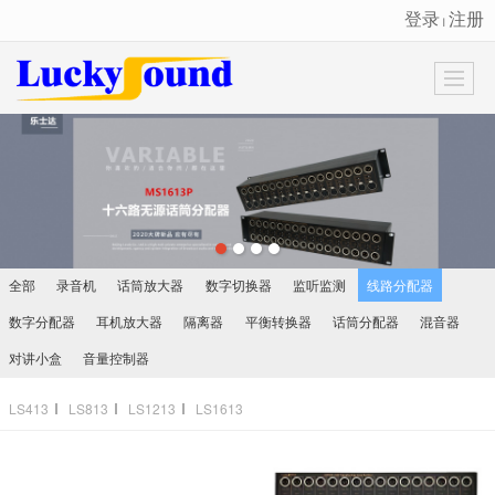
登录
注册
丨
很遗憾，因您的浏览器版本过低导致无法获得最佳浏览体验，推荐下载安装谷歌浏览器！
全部
录音机
话筒放大器
数字切换器
监听监测
线路分配器
数字分配器
耳机放大器
隔离器
平衡转换器
话筒分配器
混音器
对讲小盒
音量控制器
LS413
LS813
LS1213
LS1613