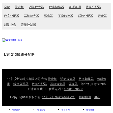
全部
录音机
话筒放大器
数字切换器
监听监测
线路分配器
数字分配器
耳机放大器
隔离器
平衡转换器
话筒分配器
混音器
对讲小盒
音量控制器
LS1213线路分配器
北京乐士达科技有限公司,专营
录音机
话筒放大器
数字切换器
监听监
测
线路分配器
数字分配器
耳机放大器
隔离器
等业务,有意向的客
户请咨询我们，联系电话：
13901078593
CopyRight © 版权所有:
北京乐士达科技有限公司
网站地图
XML
电话咨询
短信咨询
留言咨询
查看地图